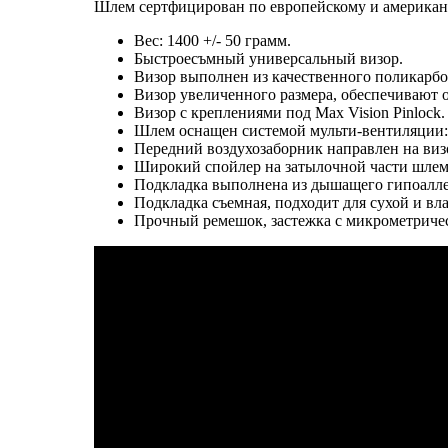
Шлем сертфицирован по европейскому и американс
Вес: 1400 +/- 50 грамм.
Быстроесъмный универсальный визор.
Визор выполнен из качественного поликарбо
Визор увеличенного размера, обеспечивают 
Визор с креплениями под Max Vision Pinlock.
Шлем оснащен системой мульти-вентиляции:
Передний воздухозаборник направлен на виз
Широкий спойлер на затылочной части шле
Подкладка выполнена из дышащего гипоаллер
Подкладка съемная, подходит для сухой и в
Прочный ремешок, застежка с микрометриче