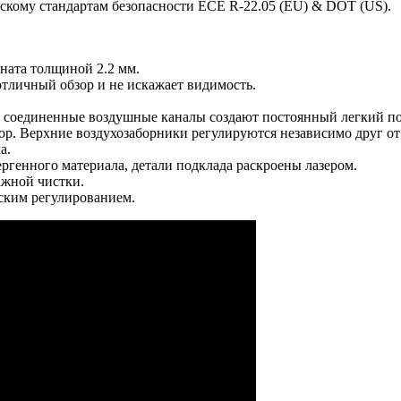
кому стандартам безопасности ECE R-22.05 (EU) & DOT (US).
ната толщиной 2.2 мм.
отличный обзор и не искажает видимость.
 соединенные воздушные каналы создают постоянный легкий пот
ор. Верхние воздухозаборники регулируются независимо друг от
ма.
генного материала, детали подклада раскроены лазером.
лажной чистки.
ским регулированием.