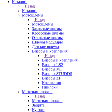
Каталог
Назад
Каталог
Мотошлемы
Назад
Мотошлемы
Закрытые шлемы
Кроссовые шлемы
Открытые шлемы
Шлемы модуляры
Детские шлемы
Визоры и крепления
Назад
Визоры и крепления
Визоры LS2
Визоры MT
Визоры STUDDS
Визоры ZI
Крепления
Пинлоки
Мотоэкипировка
Назад
Мотоэкипировка
Защита
Куртки