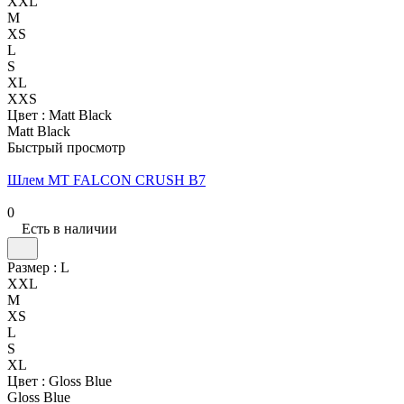
XXL
M
XS
L
S
XL
XXS
Цвет :
Matt Black
Matt Black
Быстрый просмотр
Шлем MT FALCON CRUSH B7
0
Есть в наличии
Размер :
L
XXL
M
XS
L
S
XL
Цвет :
Gloss Blue
Gloss Blue