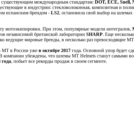
м существующим международным стандартам:
DOT, ECE, Snell,
ествующие в индустрии: стекловолоконная, композитная и поли
гим испанским брендом -
LS2
, остановила свой выбор на шлемах 
нту мотоэкипировки. При этом, популярные модели интегралов,
тов независимой британской лаборатории
SHARP
. Еще нескольк
лько ведущие мировые бренды, в несколько раз превосходящие MT
в МТ в России уже
в октябре 2017
года. Основной упор будет сд
. В компании убеждены, что шлемы MT Helmets станут самыми во
 года
, побьет все рекорды продаж в своем сегменте.