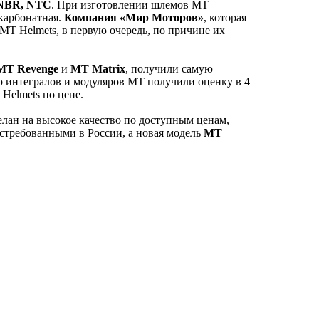
 NBR, NTC
. При изготовлении шлемов MT
карбонатная.
Компания «Мир Моторов»
, которая
MT Helmets, в первую очередь, по причине их
MT Revenge
и
MT Matrix
, получили самую
о интегралов и модуляров MT получили оценку в 4
 Helmets по цене.
елан на высокое качество по доступным ценам,
стребованными в России, а новая модель
MT