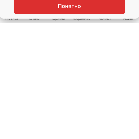
Понятно
Главная
Каталог
Корзина
Избранные
Кабинет
Акции
Каталог
Таблица размеров
Бренды
Блог
Доставка
Оплата
8 909 791 59 43
info@mir-motorov.ru
Адрес склада:
Московская область, Щёлково,
улица 3-я Линия, 27