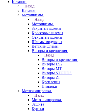
Каталог
Назад
Каталог
Мотошлемы
Назад
Мотошлемы
Закрытые шлемы
Кроссовые шлемы
Открытые шлемы
Шлемы модуляры
Детские шлемы
Визоры и крепления
Назад
Визоры и крепления
Визоры LS2
Визоры MT
Визоры STUDDS
Визоры ZI
Крепления
Пинлоки
Мотоэкипировка
Назад
Мотоэкипировка
Защита
Куртки