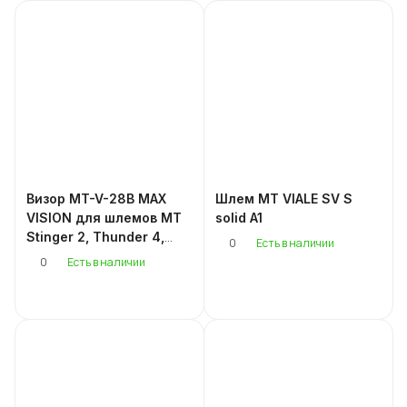
Визор MT-V-28B MAX
Шлем MT VIALE SV S
VISION для шлемов MT
solid A1
Stinger 2, Thunder 4,
0
Есть в наличии
Braker SV
0
Есть в наличии