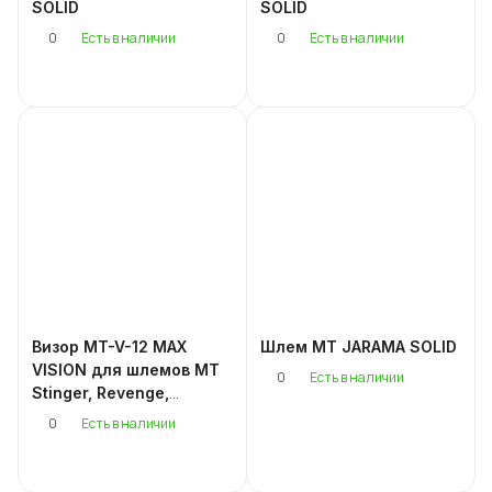
SOLID
SOLID
0
0
Есть в наличии
Есть в наличии
Визор MT-V-12 MAX
Шлем MT JARAMA SOLID
VISION для шлемов MT
0
Есть в наличии
Stinger, Revenge,
Thunder 3 SV, Mugello
0
Есть в наличии